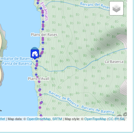
flet
| Map data: ©
OpenStreetMap
,
SRTM
| Map style: ©
OpenTopoMap
(
CC-BY-SA
)