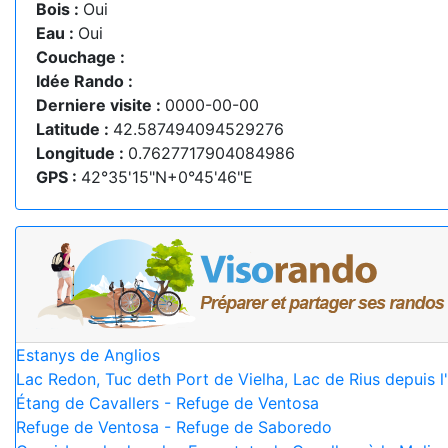
Bois :
Oui
Eau :
Oui
Couchage :
Idée Rando :
Derniere visite :
0000-00-00
Latitude :
42.587494094529276
Longitude :
0.7627717904084986
GPS :
42°35'15"N+0°45'46"E
Estanys de Anglios
Lac Redon, Tuc deth Port de Vielha, Lac de Rius depuis l
Étang de Cavallers - Refuge de Ventosa
Refuge de Ventosa - Refuge de Saboredo