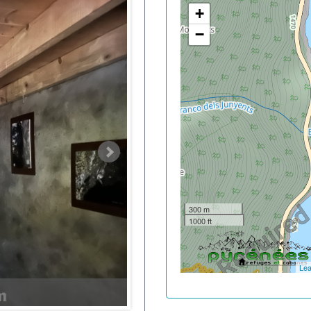
+
−
300 m
1000 ft
Lea