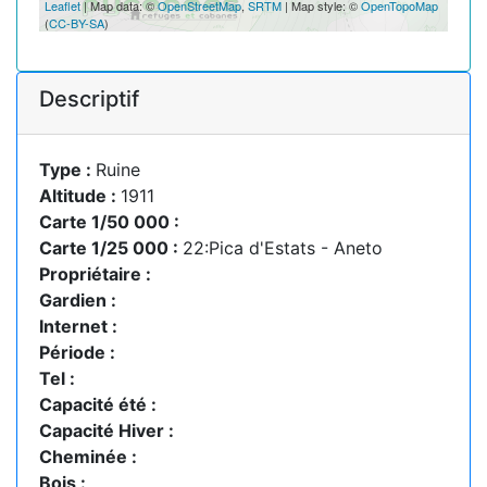
Leaflet
| Map data: ©
OpenStreetMap
,
SRTM
| Map style: ©
OpenTopoMap
(
CC-BY-SA
)
Descriptif
Type :
Ruine
Altitude :
1911
Carte 1/50 000 :
Carte 1/25 000 :
22:Pica d'Estats - Aneto
Propriétaire :
Gardien :
Internet :
Période :
Tel :
Capacité été :
Capacité Hiver :
Cheminée :
Bois :