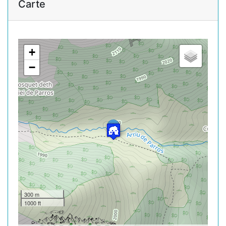
Carte
+
−
300 m
1000 ft