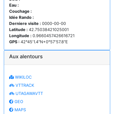
Eau :
Couchage :
Idée Rando :
Derniere visite :
0000-00-00
Latitude :
42.75038421025001
Longitude :
0.9660457426616721
GPS :
42°45'1.4"N+0°57'57.8"E
Aux alentours
WIKILOC
VTTRACK
UTAGAWAVTT
GEO
MAPS