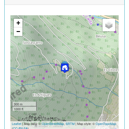
+
−
300 m
1000 ft
Leaflet
| Map data: ©
OpenStreetMap
,
SRTM
| Map style: ©
OpenTopoMap
(
CC-BY-SA
)