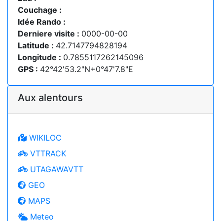
Couchage :
Idée Rando :
Derniere visite :
0000-00-00
Latitude :
42.7147794828194
Longitude :
0.7855117262145096
GPS :
42°42'53.2"N+0°47'7.8"E
Aux alentours
WIKILOC
VTTRACK
UTAGAWAVTT
GEO
MAPS
Meteo