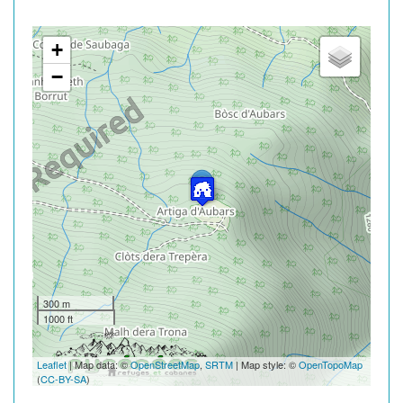
+
−
300 m
1000 ft
Leaflet
| Map data: ©
OpenStreetMap
,
SRTM
| Map style: ©
OpenTopoMap
(
CC-BY-SA
)