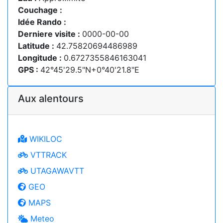
Couchage :
Idée Rando :
Derniere visite :
0000-00-00
Latitude :
42.75820694486989
Longitude :
0.6727355846163041
GPS :
42°45'29.5"N+0°40'21.8"E
Aux alentours
WIKILOC
VTTRACK
UTAGAWAVTT
GEO
MAPS
Meteo