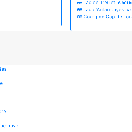
Lac de Treulet
6.901 K
Lac d'Antarrouyes
6.
Gourg de Cap de Lo
éas
se
dre
uquerouye