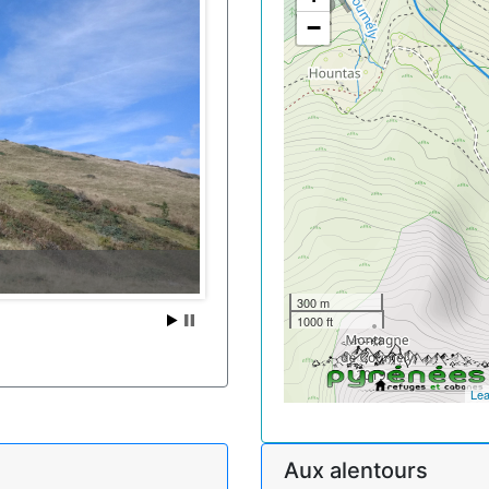
−
300 m
1000 ft
Lea
Aux alentours