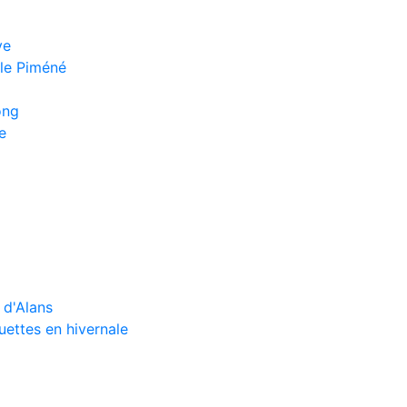
ye
le Piméné
ong
e
 d'Alans
ettes en hivernale