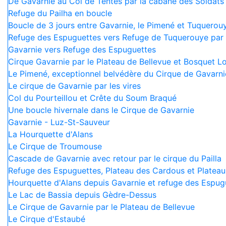
De Gavarnie au Col de Tentes par la cabane des Soldats
Refuge du Pailha en boucle
Boucle de 3 jours entre Gavarnie, le Pimené et Tuquerou
Refuge des Espuguettes vers Refuge de Tuquerouye par 
Gavarnie vers Refuge des Espuguettes
Cirque Gavarnie par le Plateau de Bellevue et Bosquet L
Le Pimené, exceptionnel belvédère du Cirque de Gavarni
Le cirque de Gavarnie par les vires
Col du Pourteillou et Crête du Soum Braqué
Une boucle hivernale dans le Cirque de Gavarnie
Gavarnie - Luz-St-Sauveur
La Hourquette d'Alans
Le Cirque de Troumouse
Cascade de Gavarnie avec retour par le cirque du Pailla
Refuge des Espuguettes, Plateau des Cardous et Plateau
Hourquette d'Alans depuis Gavarnie et refuge des Espugu
Le Lac de Bassia depuis Gèdre-Dessus
Le Cirque de Gavarnie par le Plateau de Bellevue
Le Cirque d'Estaubé