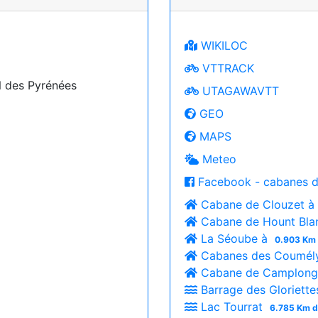
WIKILOC
VTTRACK
N des Pyrénées
UTAGAWAVTT
GEO
MAPS
Meteo
Facebook - cabanes d
Cabane de Clouzet à
Cabane de Hount Bla
La Séoube à
0.903 Km 
Cabanes des Coumél
Cabane de Camplon
Barrage des Gloriett
Lac Tourrat
6.785 Km d