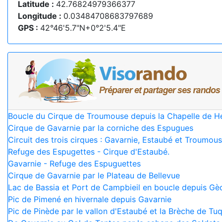
Latitude :
42.76824979366377
Longitude :
0.03484708683797689
GPS :
42°46'5.7"N+0°2'5.4"E
Boucle du Cirque de Troumouse depuis la Chapelle de H
Cirque de Gavarnie par la corniche des Espugues
Circuit des trois cirques : Gavarnie, Estaubé et Troumou
Refuge des Espugettes - Cirque d'Estaubé.
Gavarnie - Refuge des Espuguettes
Cirque de Gavarnie par le Plateau de Bellevue
Lac de Bassia et Port de Campbieil en boucle depuis Gè
Pic de Pimené en hivernale depuis Gavarnie
Pic de Pinède par le vallon d'Estaubé et la Brèche de T