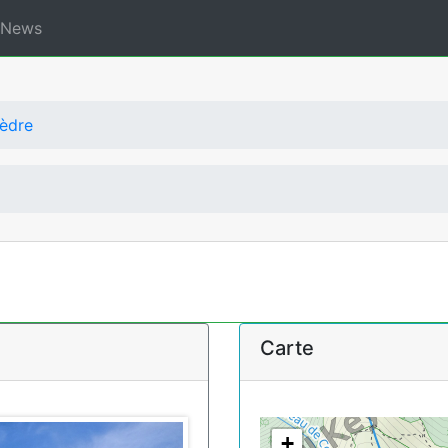
News
èdre
Carte
+