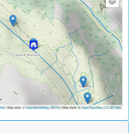
flet
| Map data: ©
OpenStreetMap
,
SRTM
| Map style: ©
OpenTopoMap
(
CC-BY-SA
)