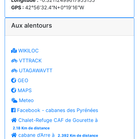
Longitude :
-0.32112499617953155
GPS :
42°56'32.4"N+0°19'16"W
Aux alentours
WIKILOC
VTTRACK
UTAGAWAVTT
GEO
MAPS
Meteo
Facebook - cabanes des Pyrénées
Chalet-Refuge CAF de Gourette à
2.18 Km de distance
cabane d’Arre à
2.392 Km de distance