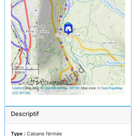
300 m
1000 ft
Leaflet
| Map data: ©
OpenStreetMap
,
SRTM
| Map style: ©
OpenTopoMap
(
CC-BY-SA
)
Descriptif
Type :
Cabane férmée