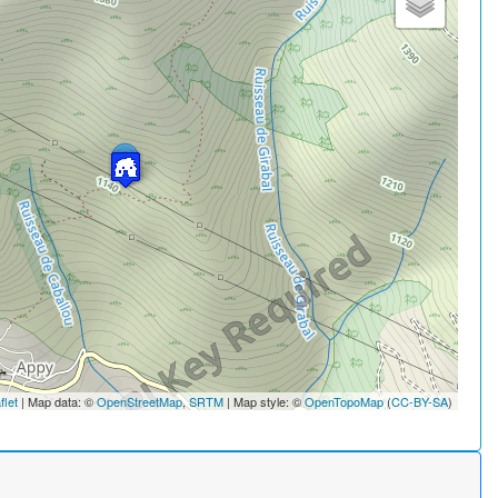
flet
| Map data: ©
OpenStreetMap
,
SRTM
| Map style: ©
OpenTopoMap
(
CC-BY-SA
)