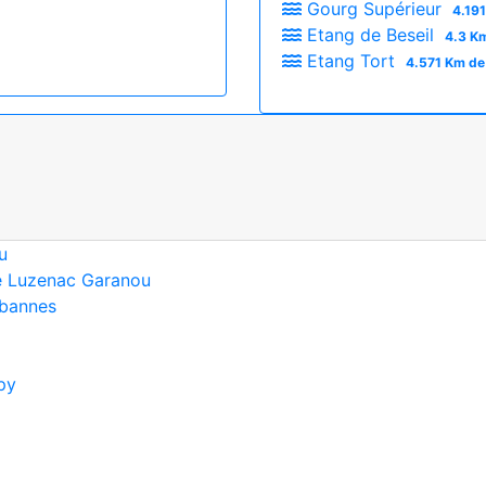
Gourg Supérieur
4.19
Etang de Beseil
4.3 Km
Etang Tort
4.571 Km de
u
 de Luzenac Garanou
abannes
py