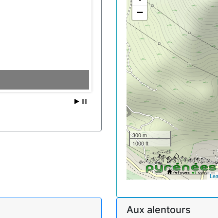
−
300 m
1000 ft
Lea
Aux alentours