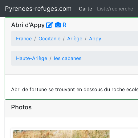
Pyrenees-refuges.com
Carte
Liste/recherche
Abri d'Appy
R
France
Occitanie
Ariège
Appy
Haute-Ariège
les cabanes
Abri de fortune se trouvant en dessous du roche ecole
Photos