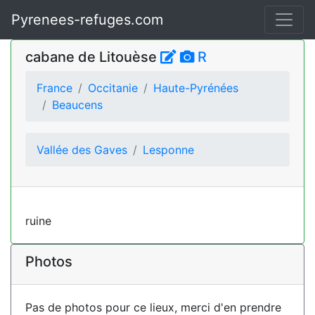
Pyrenees-refuges.com
cabane de Litouèse
R
France
Occitanie
Haute-Pyrénées
Beaucens
Vallée des Gaves
Lesponne
ruine
Photos
Pas de photos pour ce lieux, merci d'en prendre