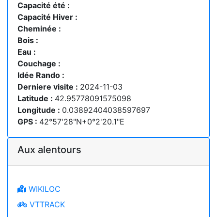
Capacité été :
Capacité Hiver :
Cheminée :
Bois :
Eau :
Couchage :
Idée Rando :
Derniere visite :
2024-11-03
Latitude :
42.95778091575098
Longitude :
0.03892404038597697
GPS :
42°57'28"N+0°2'20.1"E
Aux alentours
WIKILOC
VTTRACK