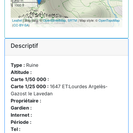
300 m
1000 ft
Leaflet
| Map data: ©
OpenStreetMap
,
SRTM
| Map style: ©
OpenTopoMap
(
CC-BY-SA
)
Descriptif
Type :
Ruine
Altitude :
Carte 1/50 000 :
Carte 1/25 000 :
1647 ET:Lourdes Argelès-
Gazost le Lavedan
Propriétaire :
Gardien :
Internet :
Période :
Tel :