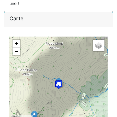
une !
Carte
+
−