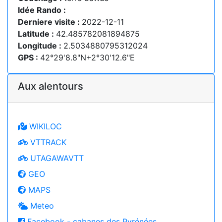
Idée Rando :
Derniere visite :
2022-12-11
Latitude :
42.485782081894875
Longitude :
2.5034880795312024
GPS :
42°29'8.8"N+2°30'12.6"E
Aux alentours
WIKILOC
VTTRACK
UTAGAWAVTT
GEO
MAPS
Meteo
Facebook - cabanes des Pyrénées