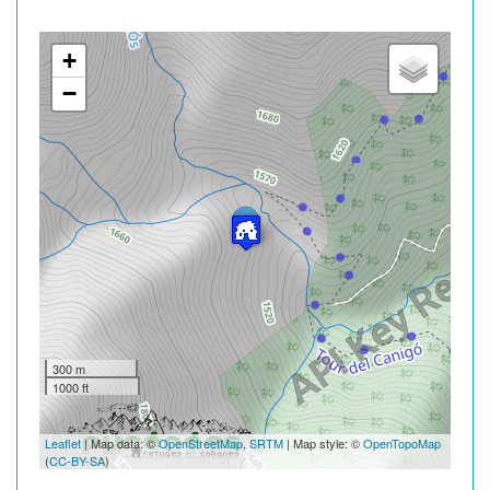
+
−
300 m
1000 ft
Leaflet
| Map data: ©
OpenStreetMap
,
SRTM
| Map style: ©
OpenTopoMap
(
CC-BY-SA
)