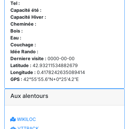
Tel :
Capacité été :
Capacité Hiver :
Cheminée :
Bois :
Eau :
Couchage :
Idée Rando :
Derniere visite :
0000-00-00
Latitude :
42.93211534882679
Longitude :
0.4178242635089414
GPS :
42°55'55.6"N+0°25'4.2"E
Aux alentours
WIKILOC
VTTRACK