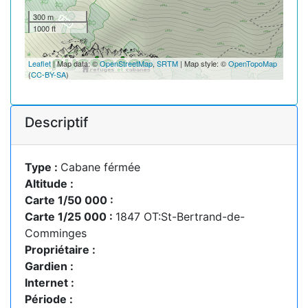
300 m
1000 ft
Leaflet
| Map data: ©
OpenStreetMap
,
SRTM
| Map style: ©
OpenTopoMap
(
CC-BY-SA
)
Descriptif
Type :
Cabane férmée
Altitude :
Carte 1/50 000 :
Carte 1/25 000 :
1847 OT:St-Bertrand-de-
Comminges
Propriétaire :
Gardien :
Internet :
Période :