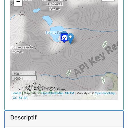
−
300 m
1000 ft
Leaflet
| Map data: ©
OpenStreetMap
,
SRTM
| Map style: ©
OpenTopoMap
(
CC-BY-SA
)
Descriptif