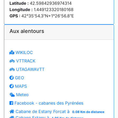
Latitude :
42.59842936974314
Longitude :
1.449123320180168
GPS :
42°35'54.3"N+1°26'56.8"E
Aux alentours
WIKILOC
VTTRACK
UTAGAWAVTT
GEO
MAPS
Meteo
Facebook - cabanes des Pyrénées
Cabane de Estany Forcat à
0.08 Km de distance
Cabane Estany à