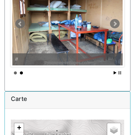
//
Carte
+