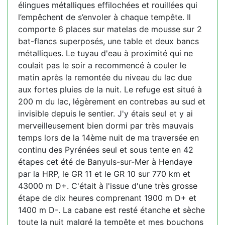
élingues métalliques effilochées et rouillées qui
l’empêchent de s’envoler à chaque tempête. Il
comporte 6 places sur matelas de mousse sur 2
bat-flancs superposés, une table et deux bancs
métalliques. Le tuyau d'eau à proximité qui ne
coulait pas le soir a recommencé à couler le
matin après la remontée du niveau du lac due
aux fortes pluies de la nuit. Le refuge est situé à
200 m du lac, légèrement en contrebas au sud et
invisible depuis le sentier. J'y étais seul et y ai
merveilleusement bien dormi par très mauvais
temps lors de la 14ème nuit de ma traversée en
continu des Pyrénées seul et sous tente en 42
étapes cet été de Banyuls-sur-Mer à Hendaye
par la HRP, le GR 11 et le GR 10 sur 770 km et
43000 m D+. C'était à l'issue d'une très grosse
étape de dix heures comprenant 1900 m D+ et
1400 m D-. La cabane est resté étanche et sèche
toute la nuit malgré la tempête et mes bouchons