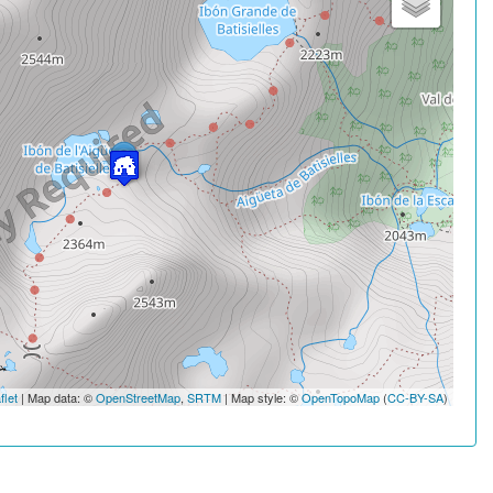
flet
| Map data: ©
OpenStreetMap
,
SRTM
| Map style: ©
OpenTopoMap
(
CC-BY-SA
)