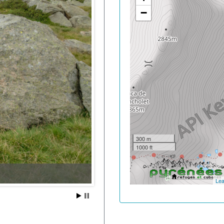
−
300 m
1000 ft
Lea