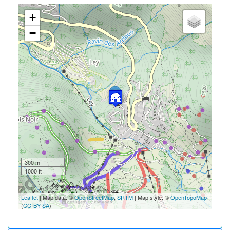
+
−
300 m
1000 ft
Leaflet
| Map data: ©
OpenStreetMap
,
SRTM
| Map style: ©
OpenTopoMap
(
CC-BY-SA
)