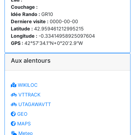
Couchage :
Idée Rando :
GR10
Derniere visite :
0000-00-00
Latitude :
42.959461212995215
Longitude :
-0.33414958925097604
GPS :
42°57'34.1"N+0°20'2.9"W
Aux alentours
WIKILOC
VTTRACK
UTAGAWAVTT
GEO
MAPS
Meteo