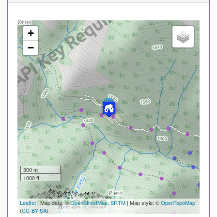
+
−
300 m
1000 ft
Leaflet
| Map data: ©
OpenStreetMap
,
SRTM
| Map style: ©
OpenTopoMap
(
CC-BY-SA
)