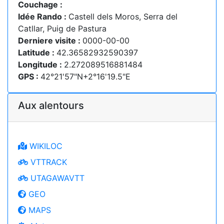
Couchage :
Idée Rando :
Castell dels Moros, Serra del
Catllar, Puig de Pastura
Derniere visite :
0000-00-00
Latitude :
42.36582932590397
Longitude :
2.272089516881484
GPS :
42°21'57"N+2°16'19.5"E
Aux alentours
WIKILOC
VTTRACK
UTAGAWAVTT
GEO
MAPS