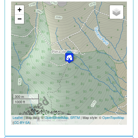
+
−
300 m
1000 ft
Leaflet
| Map data: ©
OpenStreetMap
,
SRTM
| Map style: ©
OpenTopoMap
(
CC-BY-SA
)