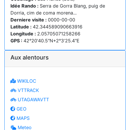
Idée Rando :
Serra de Gorra Blang, puig de
Dorria, cim de coma morena...
Derniere visite :
0000-00-00
Latitude :
42.344589090663916
Longitude :
2.05705071258266
GPS :
42°20'40.5"N+2°3'25.4"E
Aux alentours
WIKILOC
VTTRACK
UTAGAWAVTT
GEO
MAPS
Meteo