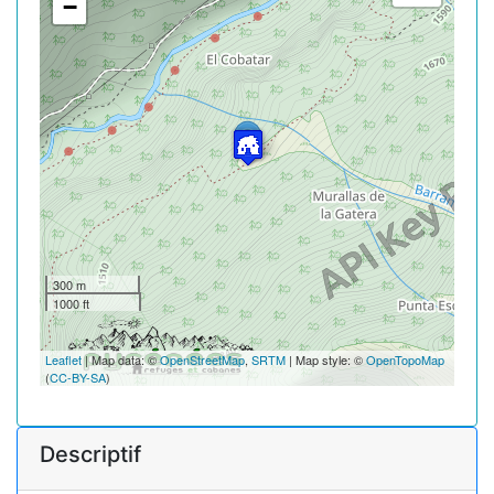
−
300 m
1000 ft
Leaflet
| Map data: ©
OpenStreetMap
,
SRTM
| Map style: ©
OpenTopoMap
(
CC-BY-SA
)
Descriptif