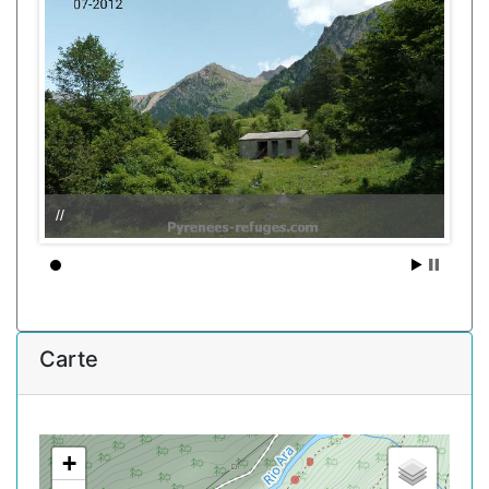
//
Carte
+