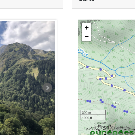
+
−
300 m
1000 ft