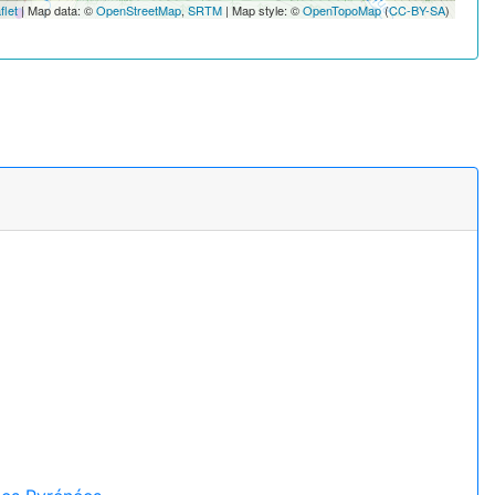
flet
| Map data: ©
OpenStreetMap
,
SRTM
| Map style: ©
OpenTopoMap
(
CC-BY-SA
)