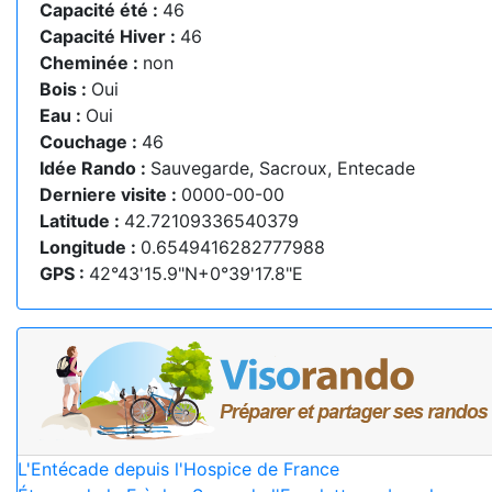
Capacité été :
46
Capacité Hiver :
46
Cheminée :
non
Bois :
Oui
Eau :
Oui
Couchage :
46
Idée Rando :
Sauvegarde, Sacroux, Entecade
Derniere visite :
0000-00-00
Latitude :
42.72109336540379
Longitude :
0.6549416282777988
GPS :
42°43'15.9"N+0°39'17.8"E
L'Entécade depuis l'Hospice de France