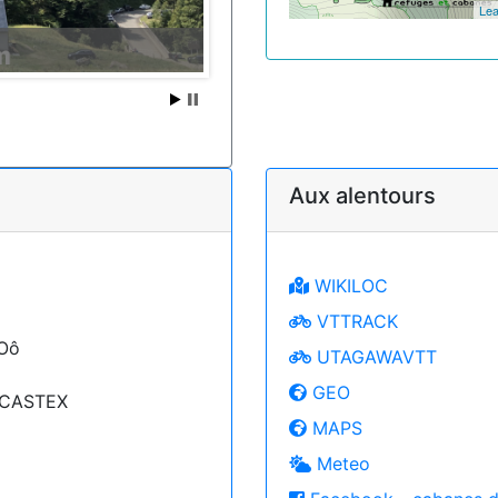
Lea
Aux alentours
WIKILOC
VTTRACK
'Oô
UTAGAWAVTT
GEO
y CASTEX
MAPS
Meteo