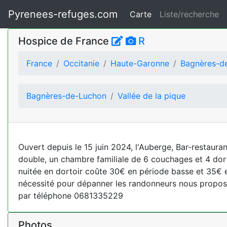
Pyrenees-refuges.com
Carte
Liste/recherche
Hospice de France
R
France
Occitanie
Haute-Garonne
Bagnères-d
Bagnères-de-Luchon
Vallée de la pique
Ouvert depuis le 15 juin 2024, l'Auberge, Bar-restaur
double, un chambre familiale de 6 couchages et 4 dorto
nuitée en dortoir coûte 30€ en période basse et 35€ e
nécessité pour dépanner les randonneurs nous propos
par téléphone 0681335229
Photos