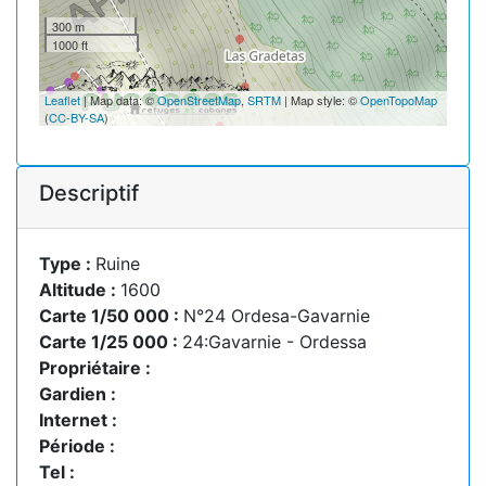
300 m
1000 ft
Leaflet
| Map data: ©
OpenStreetMap
,
SRTM
| Map style: ©
OpenTopoMap
(
CC-BY-SA
)
Descriptif
Type :
Ruine
Altitude :
1600
Carte 1/50 000 :
N°24 Ordesa-Gavarnie
Carte 1/25 000 :
24:Gavarnie - Ordessa
Propriétaire :
Gardien :
Internet :
Période :
Tel :