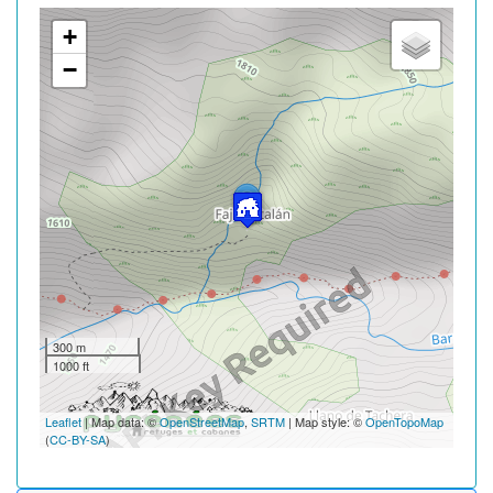
+
−
300 m
1000 ft
Leaflet
| Map data: ©
OpenStreetMap
,
SRTM
| Map style: ©
OpenTopoMap
(
CC-BY-SA
)