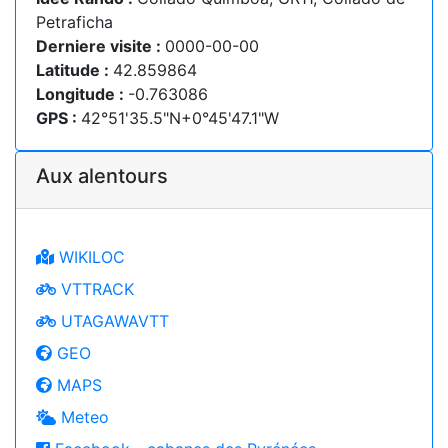
Petraficha
Derniere visite :
0000-00-00
Latitude :
42.859864
Longitude :
-0.763086
GPS :
42°51'35.5"N+0°45'47.1"W
Aux alentours
WIKILOC
VTTRACK
UTAGAWAVTT
GEO
MAPS
Meteo