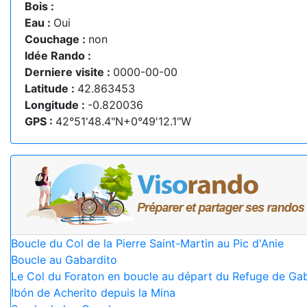
Bois :
Eau :
Oui
Couchage :
non
Idée Rando :
Derniere visite :
0000-00-00
Latitude :
42.863453
Longitude :
-0.820036
GPS :
42°51'48.4"N+0°49'12.1"W
Boucle du Col de la Pierre Saint-Martin au Pic d'Anie
Boucle au Gabardito
Le Col du Foraton en boucle au départ du Refuge de Ga
Ibón de Acherito depuis la Mina