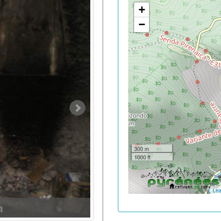
+
−
300 m
1000 ft
Lea