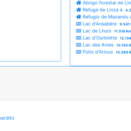
Abrigo forestal de Li
Refuge de Linza à
4.
Refugio de Mazandu
Lac d'Ansabère
9.541 
Lac de Lhurs
11.516 Km
Lac d'Ourbiette
12.134
Lac des Anies
13.154 
Puits d'Arious
15.284 K
bardito