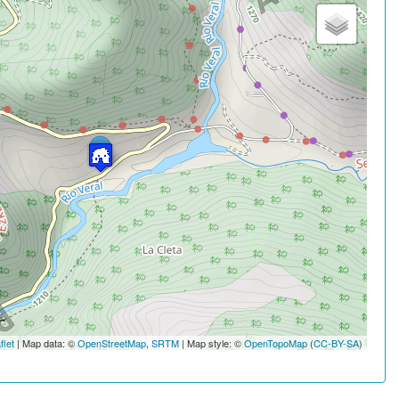
flet
| Map data: ©
OpenStreetMap
,
SRTM
| Map style: ©
OpenTopoMap
(
CC-BY-SA
)