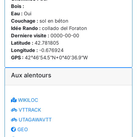
Bois :
Eau :
Oui
Couchage :
sol en béton
Idée Rando :
collado del Foraton
Derniere visite :
0000-00-00
Latitude :
42.781805
Longitude :
-0.676924
GPS :
42°46'54.5"N+0°40'36.9"W
Aux alentours
WIKILOC
VTTRACK
UTAGAWAVTT
GEO