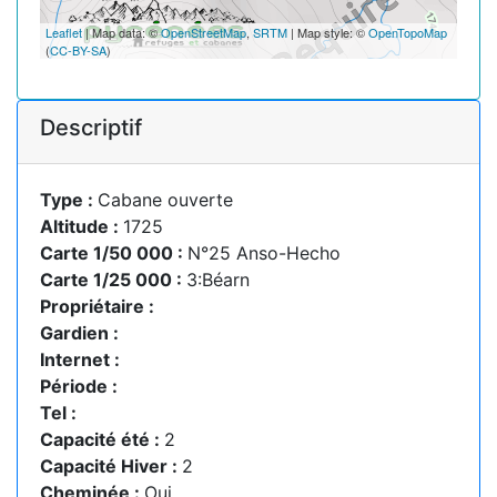
Leaflet
| Map data: ©
OpenStreetMap
,
SRTM
| Map style: ©
OpenTopoMap
(
CC-BY-SA
)
Descriptif
Type :
Cabane ouverte
Altitude :
1725
Carte 1/50 000 :
N°25 Anso-Hecho
Carte 1/25 000 :
3:Béarn
Propriétaire :
Gardien :
Internet :
Période :
Tel :
Capacité été :
2
Capacité Hiver :
2
Cheminée :
Oui