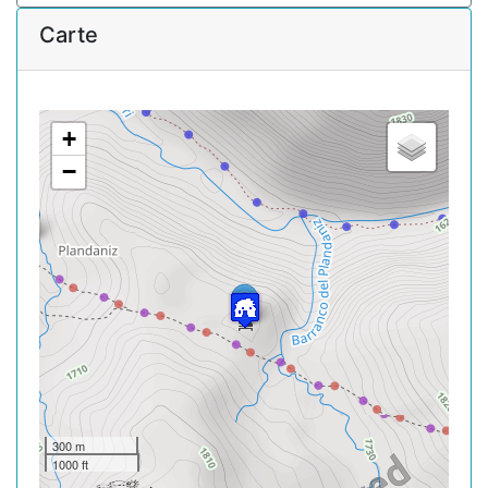
Carte
+
−
300 m
1000 ft