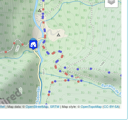
flet
| Map data: ©
OpenStreetMap
,
SRTM
| Map style: ©
OpenTopoMap
(
CC-BY-SA
)