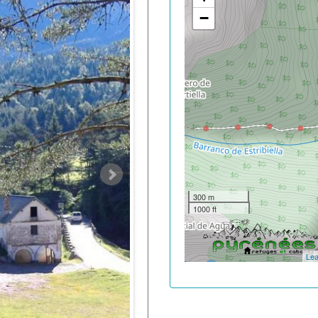
−
300 m
1000 ft
Lea