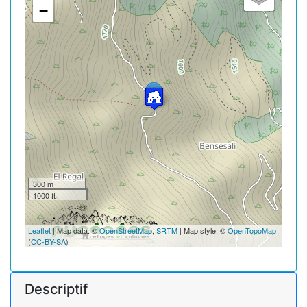
−
300 m
1000 ft
Leaflet
| Map data: ©
OpenStreetMap
,
SRTM
| Map style: ©
OpenTopoMap
(
CC-BY-SA
)
Descriptif