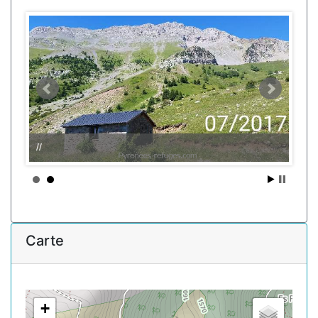
//
Carte
+