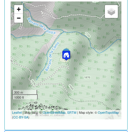
+
−
300 m
1000 ft
Leaflet
| Map data: ©
OpenStreetMap
,
SRTM
| Map style: ©
OpenTopoMap
(
CC-BY-SA
)