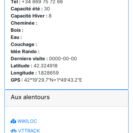
Tel :
+34 669 75 72 66
Capacité été :
30
Capacité Hiver :
8
Cheminée :
Bois :
Eau :
Couchage :
Idée Rando :
Derniere visite :
0000-00-00
Latitude :
42.324918
Longitude :
1.828659
GPS :
42°19'29.7"N+1°49'43.2"E
Aux alentours
WIKILOC
VTTRACK