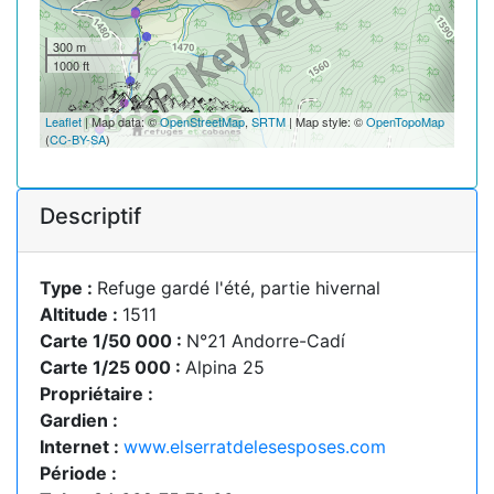
300 m
1000 ft
Leaflet
| Map data: ©
OpenStreetMap
,
SRTM
| Map style: ©
OpenTopoMap
(
CC-BY-SA
)
Descriptif
Type :
Refuge gardé l'été, partie hivernal
Altitude :
1511
Carte 1/50 000 :
N°21 Andorre-Cadí
Carte 1/25 000 :
Alpina 25
Propriétaire :
Gardien :
Internet :
www.elserratdelesesposes.com
Période :