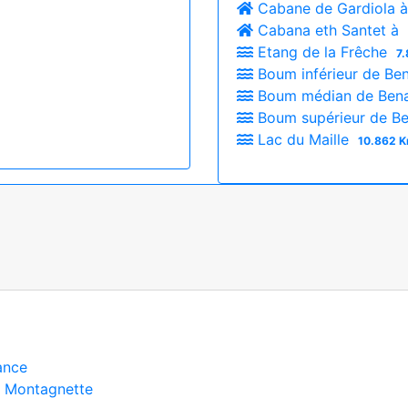
Cabane de Gardiola 
Cabana eth Santet à
Etang de la Frêche
7.
Boum inférieur de B
Boum médian de Ben
Boum supérieur de B
Lac du Maille
10.862 K
ance
la Montagnette