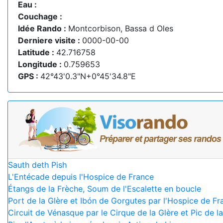
Eau :
Couchage :
Idée Rando :
Montcorbison, Bassa d Oles
Derniere visite :
0000-00-00
Latitude :
42.716758
Longitude :
0.759653
GPS :
42°43'0.3"N+0°45'34.8"E
Sauth deth Pish
L'Entécade depuis l'Hospice de France
Étangs de la Frèche, Soum de l'Escalette en boucle
Port de la Glère et Ibón de Gorgutes par l'Hospice de Fr
Circuit de Vénasque par le Cirque de la Glère et Pic de 