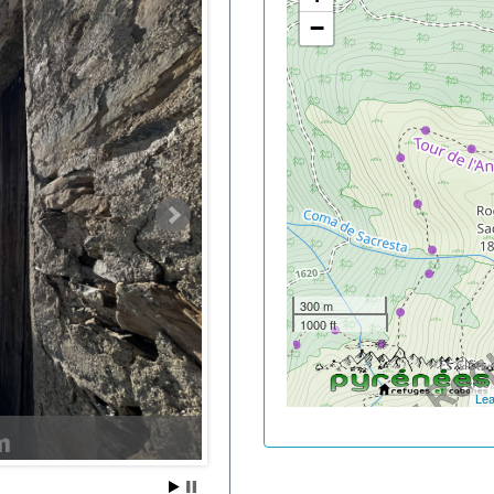
−
300 m
1000 ft
Lea