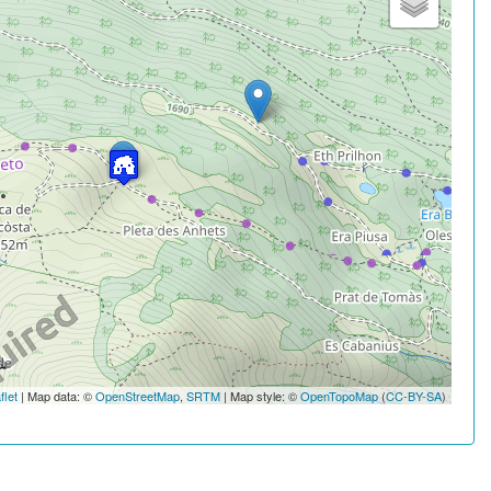
flet
| Map data: ©
OpenStreetMap
,
SRTM
| Map style: ©
OpenTopoMap
(
CC-BY-SA
)