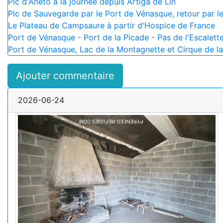
Pic d'Aneto à la journée depuis Artiga de Lin
Pic de Sauvegarde par le Port de Vénasque, retour par le
Le Plateau de Campsaure à partir d'Hospice de France
Port de Vénasque - Port de la Picade - Pas de l'Escalett
Port de Vénasque, Lac de la Montagnette et Cirque de la
Ajouter commentaire
2026-06-24