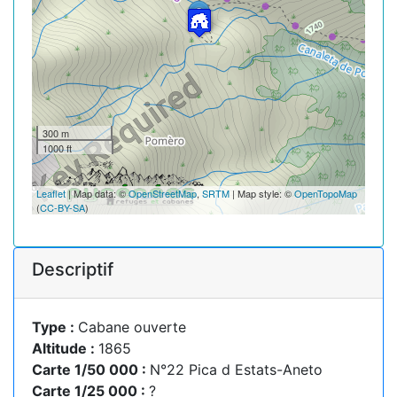
300 m
1000 ft
Leaflet
| Map data: ©
OpenStreetMap
,
SRTM
| Map style: ©
OpenTopoMap
(
CC-BY-SA
)
Descriptif
Type :
Cabane ouverte
Altitude :
1865
Carte 1/50 000 :
N°22 Pica d Estats-Aneto
Carte 1/25 000 :
?