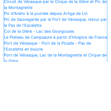
Circuit de Vénasque par le Cirque de la Glère et Pic de
la Montagnette
Pic d'Aneto à la journée depuis Artiga de Lin
Pic de Sauvegarde par le Port de Vénasque, retour par
le Pas de l'Escalette
Col de la Glère - Lac des Gourgoutes
Le Plateau de Campsaure à partir d'Hospice de France
Port de Vénasque - Port de la Picade - Pas de
l'Escalette en boucle
Port de Vénasque, Lac de la Montagnette et Cirque de
la Glère
Ajouter commentaire
2024-07-14
Cabane visitée le 08/07/24. Conforme au descriptif.
Excellent état.