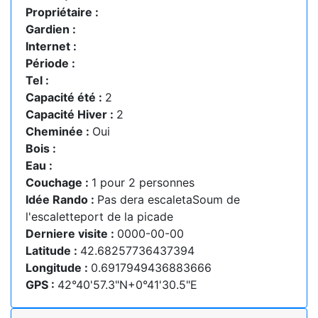
Propriétaire :
Gardien :
Internet :
Période :
Tel :
Capacité été :
2
Capacité Hiver :
2
Cheminée :
Oui
Bois :
Eau :
Couchage :
1 pour 2 personnes
Idée Rando :
Pas dera escaletaSoum de
l'escaletteport de la picade
Derniere visite :
0000-00-00
Latitude :
42.68257736437394
Longitude :
0.6917949436883666
GPS :
42°40'57.3"N+0°41'30.5"E