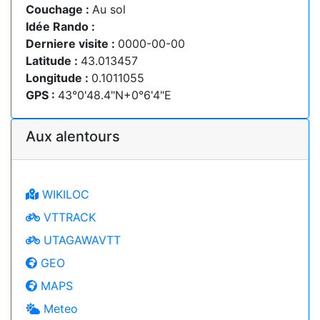
Couchage :
Au sol
Idée Rando :
Derniere visite :
0000-00-00
Latitude :
43.013457
Longitude :
0.1011055
GPS :
43°0'48.4"N+0°6'4"E
Aux alentours
WIKILOC
VTTRACK
UTAGAWAVTT
GEO
MAPS
Meteo