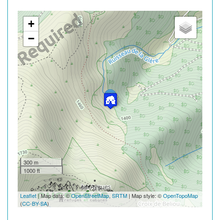
+
−
300 m
1000 ft
Leaflet
| Map data: ©
OpenStreetMap
,
SRTM
| Map style: ©
OpenTopoMap
(
CC-BY-SA
)