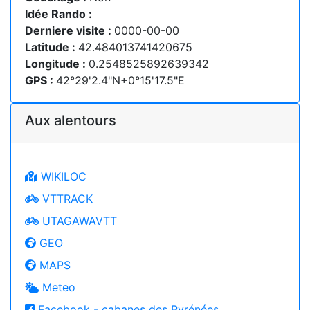
Idée Rando :
Derniere visite :
0000-00-00
Latitude :
42.484013741420675
Longitude :
0.2548525892639342
GPS :
42°29'2.4"N+0°15'17.5"E
Aux alentours
WIKILOC
VTTRACK
UTAGAWAVTT
GEO
MAPS
Meteo
Facebook - cabanes des Pyrénées