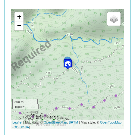
+
−
300 m
1000 ft
Leaflet
| Map data: ©
OpenStreetMap
,
SRTM
| Map style: ©
OpenTopoMap
(
CC-BY-SA
)