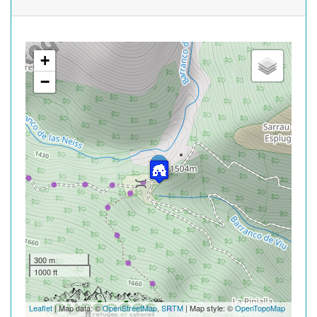
+
−
300 m
1000 ft
Leaflet
| Map data: ©
OpenStreetMap
,
SRTM
| Map style: ©
OpenTopoMap