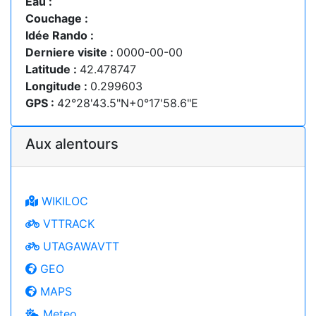
Eau :
Couchage :
Idée Rando :
Derniere visite :
0000-00-00
Latitude :
42.478747
Longitude :
0.299603
GPS :
42°28'43.5"N+0°17'58.6"E
Aux alentours
WIKILOC
VTTRACK
UTAGAWAVTT
GEO
MAPS
Meteo