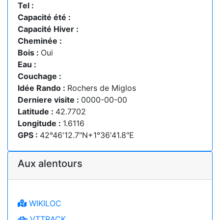
Tel :
Capacité été :
Capacité Hiver :
Cheminée :
Bois :
Oui
Eau :
Couchage :
Idée Rando :
Rochers de Miglos
Derniere visite :
0000-00-00
Latitude :
42.7702
Longitude :
1.6116
GPS :
42°46'12.7"N+1°36'41.8"E
Aux alentours
WIKILOC
VTTRACK