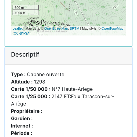
300 m
1000 ft
Leaflet
| Map data: ©
OpenStreetMap
,
SRTM
| Map style: ©
OpenTopoMap
(
CC-BY-SA
)
Descriptif
Type :
Cabane ouverte
Altitude :
1298
Carte 1/50 000 :
N°7 Haute-Ariege
Carte 1/25 000 :
2147 ET:Foix Tarascon-sur-
Ariège
Propriétaire :
Gardien :
Internet :
Période :