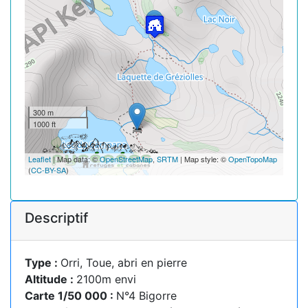
300 m
1000 ft
Leaflet
| Map data: ©
OpenStreetMap
,
SRTM
| Map style: ©
OpenTopoMap
(
CC-BY-SA
)
Descriptif
Type :
Orri, Toue, abri en pierre
Altitude :
2100m envi
Carte 1/50 000 :
N°4 Bigorre