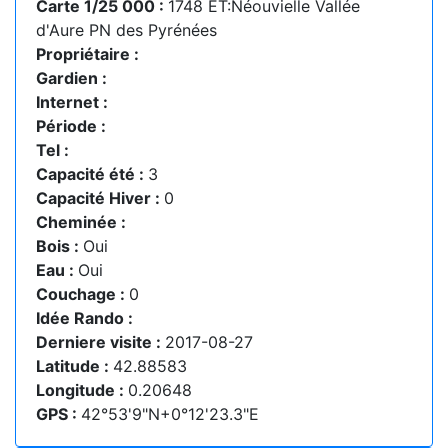
Carte 1/25 000 :
1748 ET:Néouvielle Vallée
d'Aure PN des Pyrénées
Propriétaire :
Gardien :
Internet :
Période :
Tel :
Capacité été :
3
Capacité Hiver :
0
Cheminée :
Bois :
Oui
Eau :
Oui
Couchage :
0
Idée Rando :
Derniere visite :
2017-08-27
Latitude :
42.88583
Longitude :
0.20648
GPS :
42°53'9"N+0°12'23.3"E