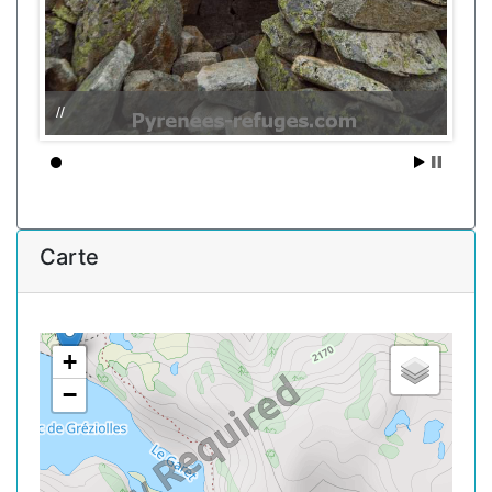
//
Carte
+
−