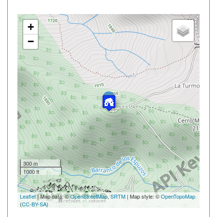
+
−
300 m
1000 ft
Leaflet
| Map data: ©
OpenStreetMap
,
SRTM
| Map style: ©
OpenTopoMap
(
CC-BY-SA
)