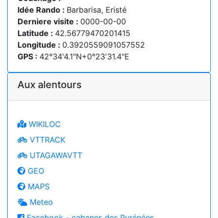
Idée Rando :
Barbarisa, Eristé
Derniere visite :
0000-00-00
Latitude :
42.56779470201415
Longitude :
0.3920559091057552
GPS :
42°34'4.1"N+0°23'31.4"E
Aux alentours
WIKILOC
VTTRACK
UTAGAWAVTT
GEO
MAPS
Meteo
Facebook - cabanes des Pyrénées