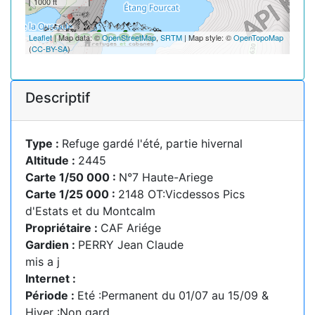
1000 ft
Leaflet
| Map data: ©
OpenStreetMap
,
SRTM
| Map style: ©
OpenTopoMap
(
CC-BY-SA
)
Descriptif
Type :
Refuge gardé l'été, partie hivernal
Altitude :
2445
Carte 1/50 000 :
N°7 Haute-Ariege
Carte 1/25 000 :
2148 OT:Vicdessos Pics
d'Estats et du Montcalm
Propriétaire :
CAF Ariége
Gardien :
PERRY Jean Claude
mis a j
Internet :
Période :
Eté :Permanent du 01/07 au 15/09 &
Hiver :Non gard