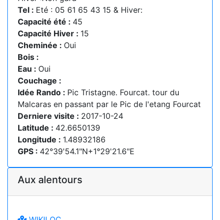
Tel :
Eté : 05 61 65 43 15 & Hiver:
Capacité été :
45
Capacité Hiver :
15
Cheminée :
Oui
Bois :
Eau :
Oui
Couchage :
Idée Rando :
Pic Tristagne. Fourcat. tour du
Malcaras en passant par le Pic de l'etang Fourcat
Derniere visite :
2017-10-24
Latitude :
42.6650139
Longitude :
1.48932186
GPS :
42°39'54.1"N+1°29'21.6"E
Aux alentours
WIKILOC