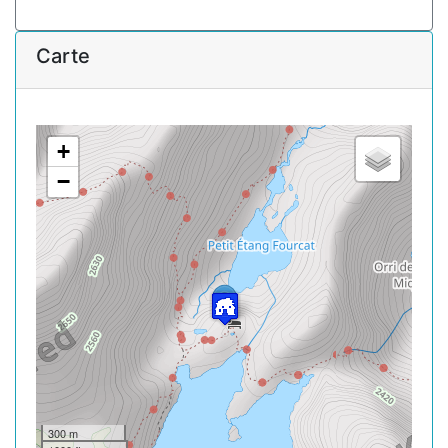
Carte
+
−
300 m