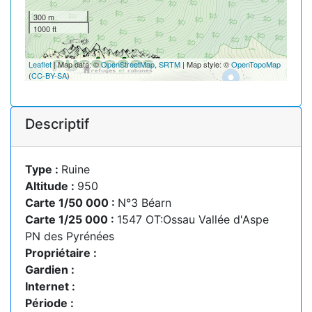
300 m
1000 ft
Leaflet
| Map data: ©
OpenStreetMap
,
SRTM
| Map style: ©
OpenTopoMap
(
CC-BY-SA
)
Descriptif
Type :
Ruine
Altitude :
950
Carte 1/50 000 :
N°3 Béarn
Carte 1/25 000 :
1547 OT:Ossau Vallée d'Aspe
PN des Pyrénées
Propriétaire :
Gardien :
Internet :
Période :