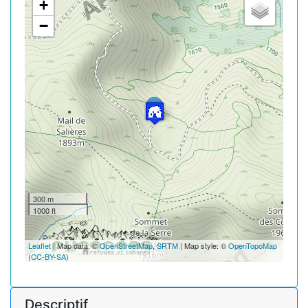
+
−
300 m
1000 ft
Leaflet
| Map data: ©
OpenStreetMap
,
SRTM
| Map style: ©
OpenTopoMap
(
CC-BY-SA
)
Descriptif