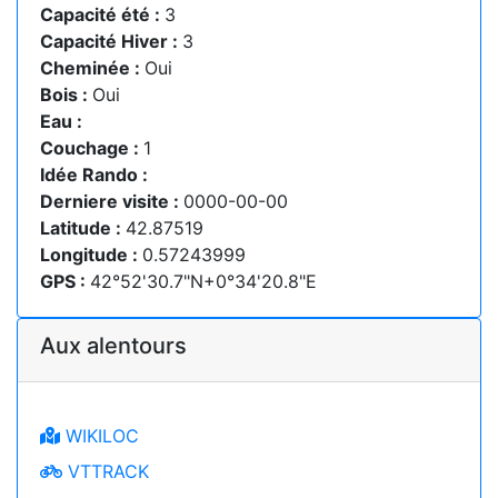
Capacité été :
3
Capacité Hiver :
3
Cheminée :
Oui
Bois :
Oui
Eau :
Couchage :
1
Idée Rando :
Derniere visite :
0000-00-00
Latitude :
42.87519
Longitude :
0.57243999
GPS :
42°52'30.7"N+0°34'20.8"E
Aux alentours
WIKILOC
VTTRACK