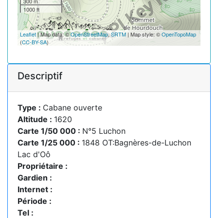
300 m
1000 ft
Leaflet
| Map data: ©
OpenStreetMap
,
SRTM
| Map style: ©
OpenTopoMap
(
CC-BY-SA
)
Descriptif
Type :
Cabane ouverte
Altitude :
1620
Carte 1/50 000 :
N°5 Luchon
Carte 1/25 000 :
1848 OT:Bagnères-de-Luchon
Lac d'Oô
Propriétaire :
Gardien :
Internet :
Période :
Tel :