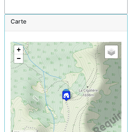
Carte
+
−