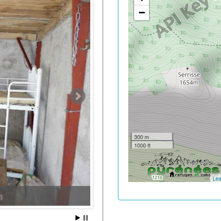
−
300 m
1000 ft
Lea