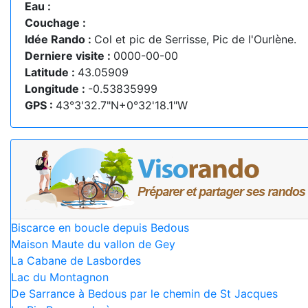
Eau :
Couchage :
Idée Rando :
Col et pic de Serrisse, Pic de l'Ourlène.
Derniere visite :
0000-00-00
Latitude :
43.05909
Longitude :
-0.53835999
GPS :
43°3'32.7"N+0°32'18.1"W
Biscarce en boucle depuis Bedous
Maison Maute du vallon de Gey
La Cabane de Lasbordes
Lac du Montagnon
De Sarrance à Bedous par le chemin de St Jacques