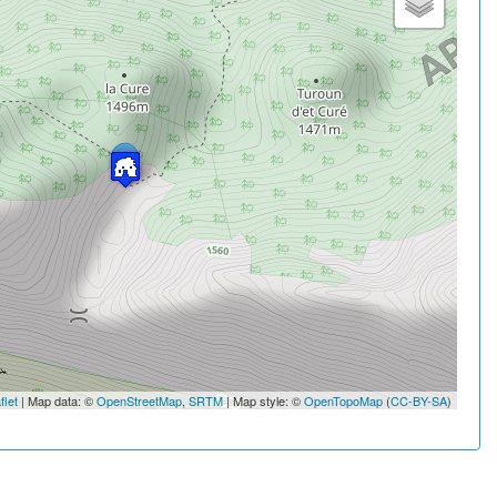
flet
| Map data: ©
OpenStreetMap
,
SRTM
| Map style: ©
OpenTopoMap
(
CC-BY-SA
)