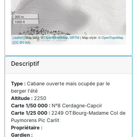
300 m
1000 ft
Leaflet
| Map data: ©
OpenStreetMap
,
SRTM
| Map style: ©
OpenTopoMap
(
CC-BY-SA
)
Descriptif
Type :
Cabane ouverte mais ocupée par le
berger l'été
Altitude :
2250
Carte 1/50 000 :
N°8 Cerdagne-Capcir
Carte 1/25 000 :
2249 OT:Bourg-Madame Col de
Puymorens Pic Carlit
Propriétaire :
Gardien :