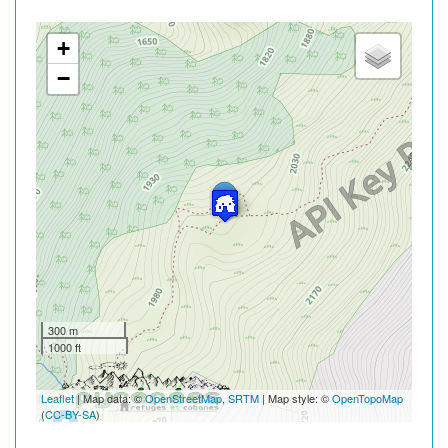
+
−
300 m
1000 ft
Leaflet
| Map data: ©
OpenStreetMap
,
SRTM
| Map style: ©
OpenTopoMap
(
CC-BY-SA
)