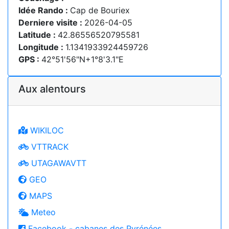
Idée Rando :
Cap de Bouriex
Derniere visite :
2026-04-05
Latitude :
42.86556520795581
Longitude :
1.1341933924459726
GPS :
42°51'56"N+1°8'3.1"E
Aux alentours
WIKILOC
VTTRACK
UTAGAWAVTT
GEO
MAPS
Meteo
Facebook - cabanes des Pyrénées