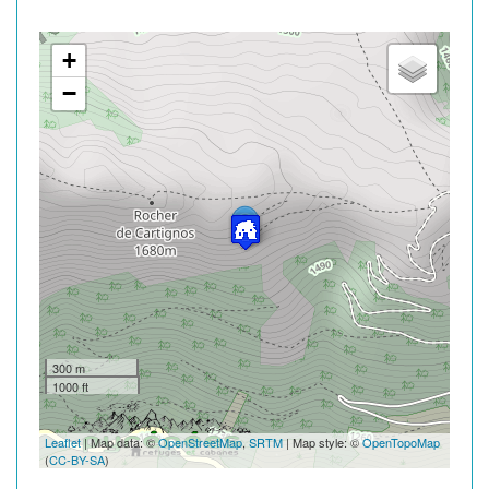
+
−
300 m
1000 ft
Leaflet
| Map data: ©
OpenStreetMap
,
SRTM
| Map style: ©
OpenTopoMap
(
CC-BY-SA
)