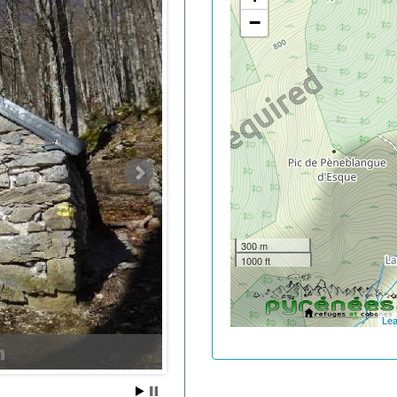
−
300 m
1000 ft
Lea