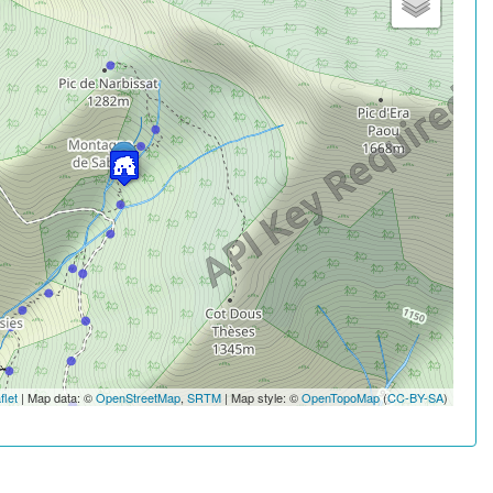
flet
| Map data: ©
OpenStreetMap
,
SRTM
| Map style: ©
OpenTopoMap
(
CC-BY-SA
)