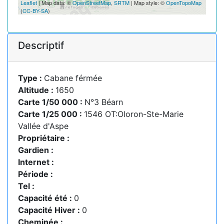
Leaflet
| Map data: ©
OpenStreetMap
,
SRTM
| Map style: ©
OpenTopoMap
(
CC-BY-SA
)
Descriptif
Type :
Cabane férmée
Altitude :
1650
Carte 1/50 000 :
N°3 Béarn
Carte 1/25 000 :
1546 OT:Oloron-Ste-Marie
Vallée d'Aspe
Propriétaire :
Gardien :
Internet :
Période :
Tel :
Capacité été :
0
Capacité Hiver :
0
Cheminée :