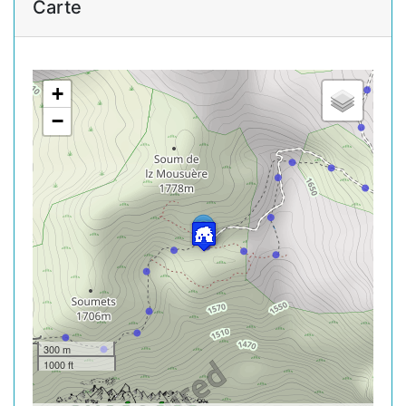
Carte
+
−
300 m
1000 ft