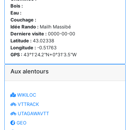
Bois :
Eau :
Couchage :
Idée Rando :
Mailh Massibé
Derniere visite :
0000-00-00
Latitude :
43.02338
Longitude :
-0.51763
GPS :
43°1'24.2"N+0°31'3.5"W
Aux alentours
WIKILOC
VTTRACK
UTAGAWAVTT
GEO