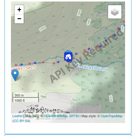
+
−
300 m
1000 ft
Leaflet
| Map data: ©
OpenStreetMap
,
SRTM
| Map style: ©
OpenTopoMap
(
CC-BY-SA
)