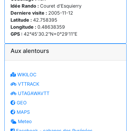
Idée Rando :
Couret d'Esquierry
Derniere visite :
2005-11-12
Latitude :
42.758395
Longitude :
0.48638359
GPS :
42°45'30.2"N+0°29'11"E
Aux alentours
WIKILOC
VTTRACK
UTAGAWAVTT
GEO
MAPS
Meteo
Facebook - cabanes des Pyrénées