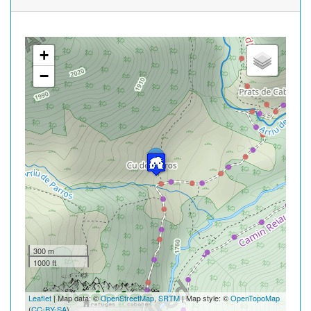
+
−
300 m
1000 ft
Leaflet
| Map data: ©
OpenStreetMap
,
SRTM
| Map style: ©
OpenTopoMap
(
CC-BY-SA
)