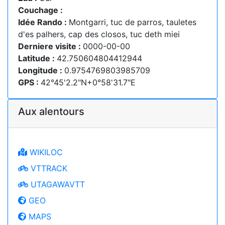
Couchage :
Idée Rando :
Montgarri, tuc de parros, tauletes
d'es palhers, cap des closos, tuc deth miei
Derniere visite :
0000-00-00
Latitude :
42.750604804412944
Longitude :
0.9754769803985709
GPS :
42°45'2.2"N+0°58'31.7"E
Aux alentours
WIKILOC
VTTRACK
UTAGAWAVTT
GEO
MAPS