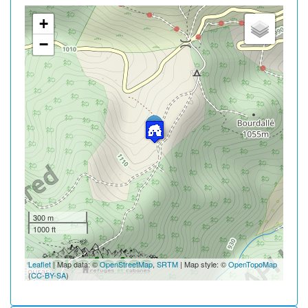
+
−
300 m
1000 ft
Leaflet
| Map data: ©
OpenStreetMap
,
SRTM
| Map style: ©
OpenTopoMap
(
CC-BY-SA
)