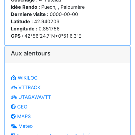
Idée Rando :
Puech, , Paloumère
Derniere visite :
0000-00-00
Latitude :
42.940206
Longitude :
0.851756
GPS :
42°56'24.7"N+0°51'6.3"E
Aux alentours
WIKILOC
VTTRACK
UTAGAWAVTT
GEO
MAPS
Meteo