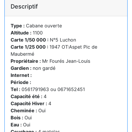
Descriptif
Type :
Cabane ouverte
Altitude :
1100
Carte 1/50 000 :
N°5 Luchon
Carte 1/25 000 :
1947 OT:Aspet Pic de
Maubermé
Propriétaire :
Mr Fourés Jean-Louis
Gardien :
non gardé
Internet :
Période :
Tel :
0561791963 ou 0671652451
Capacité été :
4
Capacité Hiver :
4
Cheminée :
Oui
Bois :
Oui
Eau :
Oui
Couchage :
4 matelas