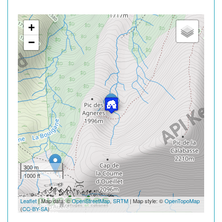
+
−
300 m
1000 ft
Leaflet
| Map data: ©
OpenStreetMap
,
SRTM
| Map style: ©
OpenTopoMap
(
CC-BY-SA
)