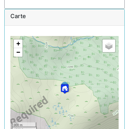
Carte
+
−
300 m