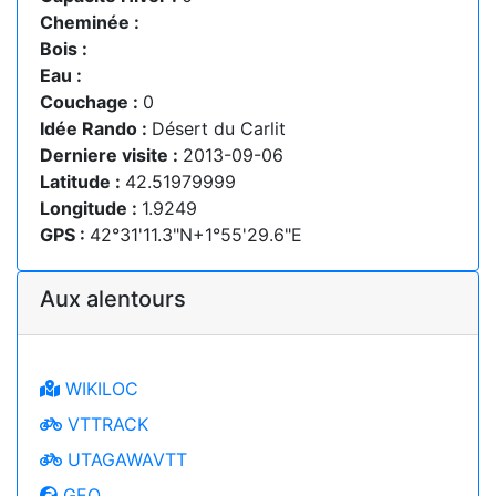
Cheminée :
Bois :
Eau :
Couchage :
0
Idée Rando :
Désert du Carlit
Derniere visite :
2013-09-06
Latitude :
42.51979999
Longitude :
1.9249
GPS :
42°31'11.3"N+1°55'29.6"E
Aux alentours
WIKILOC
VTTRACK
UTAGAWAVTT
GEO