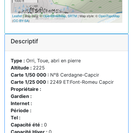
1000 ft
Leaflet
| Map data: ©
OpenStreetMap
,
SRTM
| Map style: ©
OpenTopoMap
(
CC-BY-SA
)
Descriptif
Type :
Orri, Toue, abri en pierre
Altitude :
2225
Carte 1/50 000 :
N°8 Cerdagne-Capcir
Carte 1/25 000 :
2249 ET:Font-Romeu Capcir
Propriétaire :
Gardien :
Internet :
Période :
Tel :
Capacité été :
0
Capacité Hiver :
0