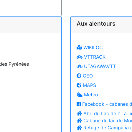
Aux alentours
WIKILOC
VTTRACK
 des Pyrénées
UTAGAWAVTT
GEO
MAPS
Meteo
Facebook - cabanes d
Abri du Lac de l' I à
0
Cabane du lac de Mo
Refuge de Campana d