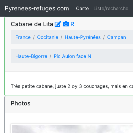
Pyrenees-refuges.com
Carte
Liste/recherche
Cabane de Lita
R
France
Occitanie
Haute-Pyrénées
Campan
Haute-Bigorre
Pic Aulon face N
Très petite cabane, juste 2 oy 3 couchages, mais en ca
Photos