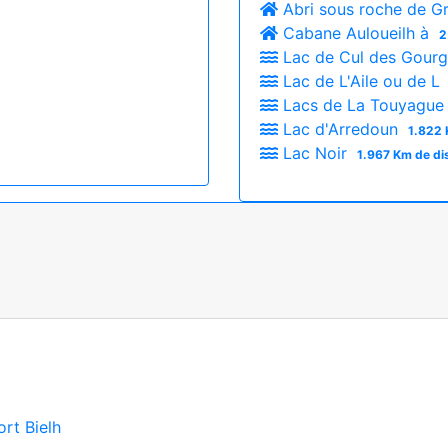
Abri sous roche de Gr
Cabane Auloueilh à
2
Lac de Cul des Gour
Lac de L'Aile ou de L
Lacs de La Touyagu
Lac d'Arredoun
1.822 
Lac Noir
1.967 Km de di
ort Bielh