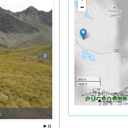
−
300 m
1000 ft
Lea