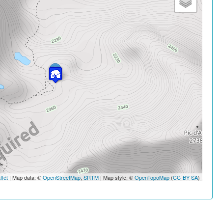
flet
| Map data: ©
OpenStreetMap
,
SRTM
| Map style: ©
OpenTopoMap
(
CC-BY-SA
)