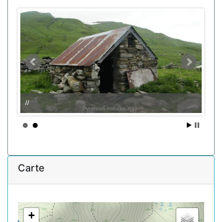
//
Carte
+