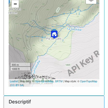
−
300 m
1000 ft
Leaflet
| Map data: ©
OpenStreetMap
,
SRTM
| Map style: ©
OpenTopoMap
(
CC-BY-SA
)
Descriptif